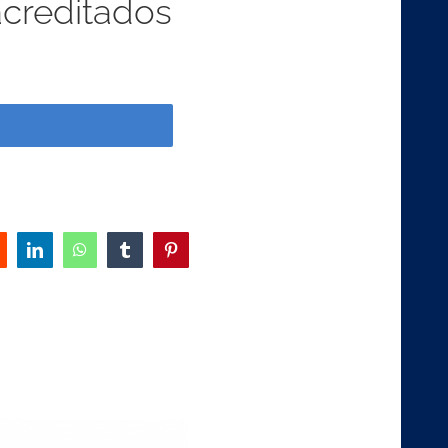
acreditados
eddit
LinkedIn
WhatsApp
Tumblr
Pinterest