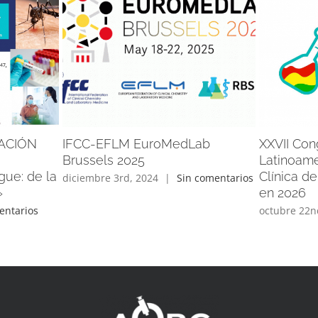
ACIÓN
IFCC-EFLM EuroMedLab
XXVII Con
Brussels 2025
Latinoame
gue: de la
Clínica d
diciembre 3rd, 2024
|
Sin comentarios
»
en 2026
entarios
octubre 22n