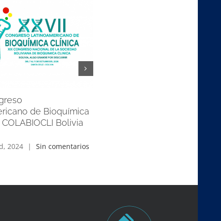
greso
DESAYUNO CONFERENCIA
ricano de Bioquímica
septiembre 11th, 2024
|
Sin
e COLABIOCLI Bolivia
comentarios
d, 2024
|
Sin comentarios