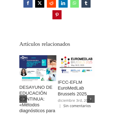
Facebook
X
Reddit
LinkedIn
WhatsApp
Tumblr
Pinterest
Artículos relacionados
Listado 
establec
de salud
IFCC-EFLM
acredita
DESAYUNO DE
EuroMedLab
octubre 30
EDUCACIÓN
Brussels 2025
|
Sin co
CONTINUA:
diciembre 3rd, 2024
«Métodos
|
Sin comentarios
diagnósticos para