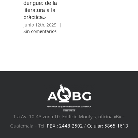
dengue: de la
literatura a la
práctica»
junio 12th, 2025
|
Sin comentarios
1.a Av. 10-43 zona 10, Edificio Monty’s, oficina «B» –
Guatemala – Tel:
PBX.: 2448-2502
/
Celular: 5865-1613