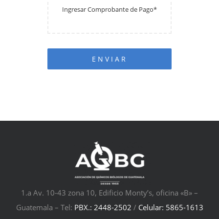
ENVIAR
1.a Av. 10-43 zona 10, Edificio Monty’s, oficina «B» –
Guatemala – Tel:
PBX.: 2448-2502
/
Celular: 5865-1613