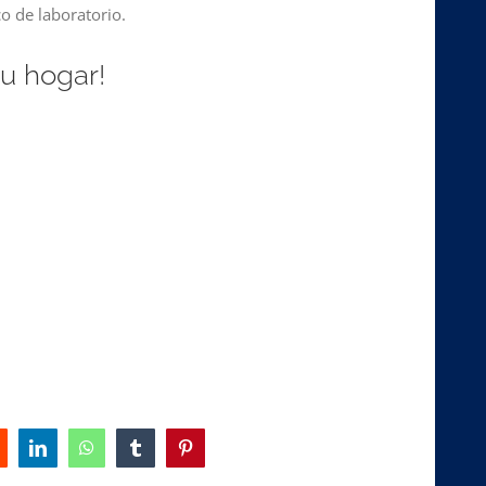
co de laboratorio.
u hogar!
eddit
LinkedIn
WhatsApp
Tumblr
Pinterest