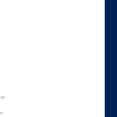
cas.
is.