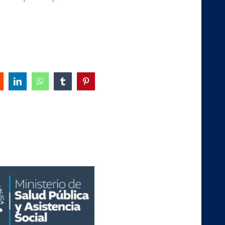
eddit
LinkedIn
WhatsApp
Tumblr
Pinterest