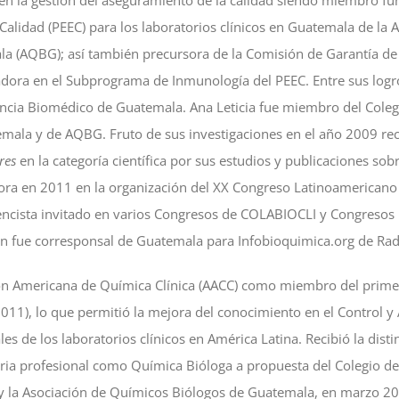
Calidad (PEEC) para los laboratorios clínicos en Guatemala de la
a (AQBG); así también precursora de la Comisión de Garantía de 
ora en el Subprograma de Inmunología del PEEC. Entre sus logr
encia Biomédico de Guatemala. Ana Leticia fue miembro del Coleg
ala y de AQBG. Fruto de sus investigaciones en el año 2009 rec
res
en la categoría científica por sus estudios y publicaciones sob
sora en 2011 en la organización del XX Congreso Latinoamericano 
encista invitado en varios Congresos de COLABIOCLI y Congresos 
én fue corresponsal de Guatemala para Infobioquimica.org de Rad
ción Americana de Química Clínica (AACC) como miembro del prim
11), lo que permitió la mejora del conocimiento en el Control 
les de los laboratorios clínicos en América Latina. Recibió la dist
toria profesional como Química Bióloga a propuesta del Colegio d
 la Asociación de Químicos Biólogos de Guatemala, en marzo 201