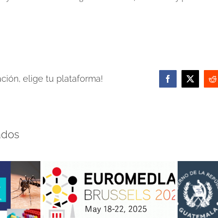
ión, elige tu plataforma!
Facebook
X
R
ados