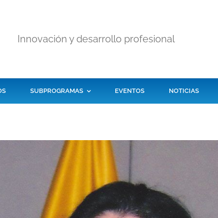
Innovación y desarrollo profesional
OS
SUBPROGRAMAS
EVENTOS
NOTICIAS
Programa de la
Educación
Evaluación Externa
Continua
de la Calidad
AQBG