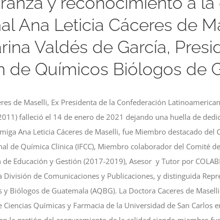
nza y reconocimiento a la
al Ana Leticia Cáceres de Ma
rina Valdés de García, Presi
n de Químicos Biólogos de 
eres de Maselli, Ex Presidenta de la Confederación Latinoamerica
011) falleció el 14 de enero de 2021 dejando una huella de ded
miga Ana Leticia Cáceres de Maselli, fue Miembro destacado del C
nal de Química Clínica (IFCC), Miembro colaborador del Comité 
ón de Educación y Gestión (2017-2019), Asesor y Tutor por COLA
la División de Comunicaciones y Publicaciones, y distinguida Repr
 y Biólogos de Guatemala (AQBG). La Doctora Caceres de Masell
de Ciencias Químicas y Farmacia de la Universidad de San Carlos e
en la gestión del aseguramiento de la calidad siendo miembro f