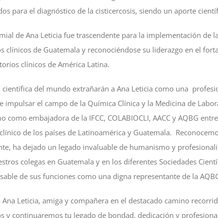
s para el diagnóstico de la cisticercosis, siendo un aporte científ
mial de Ana Leticia fue trascendente para la implementación de l
os clínicos de Guatemala y reconociéndose su liderazgo en el fort
torios clínicos de América Latina.
d científica del mundo extrañarán a Ana Leticia como una profes
 impulsar el campo de la Química Clínica y la Medicina de Labor
mo como embajadora de la IFCC, COLABIOCLI, AACC y AQBG entre 
o clínico de los países de Latinoamérica y Guatemala. Reconocemo
e, ha dejado un legado invaluable de humanismo y profesional
stros colegas en Guatemala y en los diferentes Sociedades Científ
sable de sus funciones como una digna representante de la AQB
Ana Leticia, amiga y compañera en el destacado camino recorrid
os y continuaremos tu legado de bondad, dedicación y profesiona