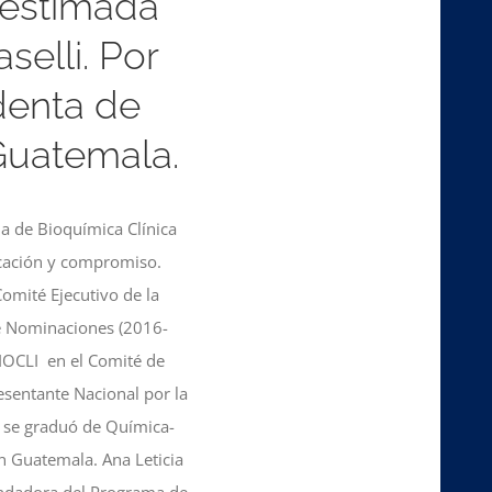
 estimada
selli. Por
denta de
Guatemala.
na de Bioquímica Clínica
icación y compromiso.
omité Ejecutivo de la
de Nominaciones (2016-
BIOCLI en el Comité de
esentante Nacional por la
i se graduó de Química-
n Guatemala. Ana Leticia
undadora del Programa de