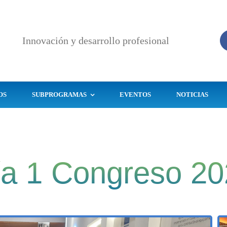
Innovación y desarrollo profesional
OS
SUBPROGRAMAS
EVENTOS
NOTICIAS
Programa de la
Educación
Evaluación Externa
Continua
de la Calidad
AQBG
ía 1 Congreso 20